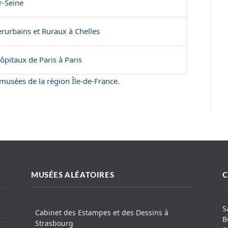
r-Seine
rurbains et Ruraux à Chelles
ôpitaux de Paris à Paris
s musées de la région Île-de-France
.
MUSÉES ALÉATOIRES
C
S
Cabinet des Estampes et des Dessins à
B
Strasbourg