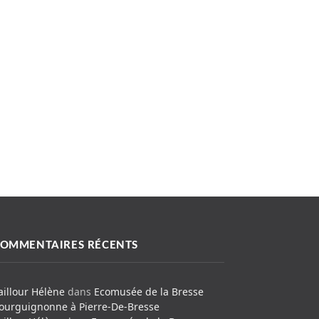
OMMENTAIRES RÉCENTS
aillour Hélène
dans
Ecomusée de la Bresse
ourguignonne à Pierre-De-Bresse