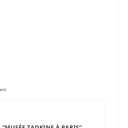
ent.
 “MUSÉE ZADKINE À PARIS”