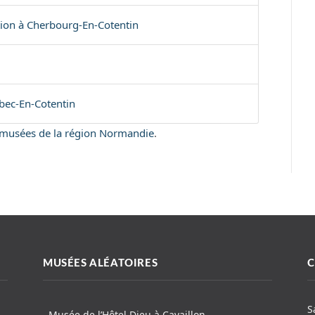
tion à Cherbourg-En-Cotentin
bec-En-Cotentin
es musées de la région Normandie
.
MUSÉES ALÉATOIRES
C
S
Musée de l’Hôtel Dieu à Cavaillon