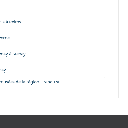
nis à Reims
verne
enay à Stenay
nay
s musées de la région Grand Est
.