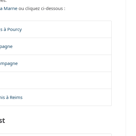
es.
 la Marne
ou cliquez ci-dessous :
s à Pourcy
mpagne
hampagne
nis à Reims
st