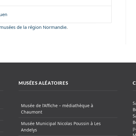
ouen
es musées de la région Normandie
.
MUSÉES ALÉATOIRES
C
S
Musée de l’Affiche – médiathèque à
B
Chaumont
S
B
Musée Municipal Nicolas Poussin à Les
p
Andelys
M