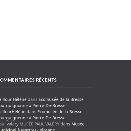
OMMENTAIRES RÉCENTS
aillour Hélène
dans
Ecomusée de la Bresse
ourguignonne à Pierre-De-Bresse
aillourHélène
dans
Ecomusée de la Bresse
ourguignonne à Pierre-De-Bresse
aul valery MUSÉE PAUL VALÉRY
dans
Musée
unicipal à Martres-Tolosane