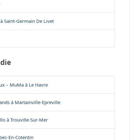
y
 à Saint-Germain De Livet
die
ux – MuMa à Le Havre
nds à Martainville-Epreville
llo à Trouville-Sur-Mer
bec-En-Cotentin