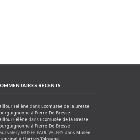
OMMENTAIRES RÉCENTS
aillour Hélène
dans
Ecomusée de la Bresse
ourguignonne à Pierre-De-Bresse
aillourHélène
dans
Ecomusée de la Bresse
ourguignonne à Pierre-De-Bresse
aul valery MUSÉE PAUL VALÉRY
dans
Musée
unicipal à Martres-Tolosane