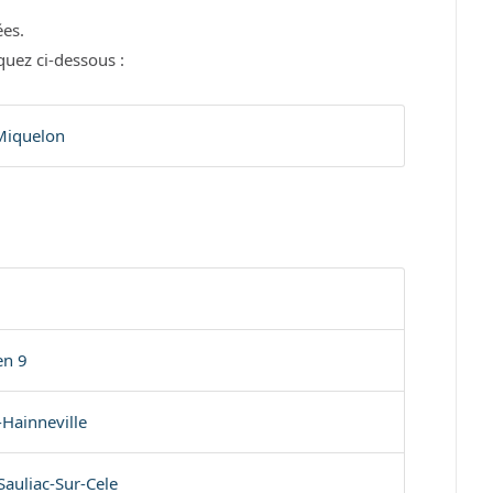
es.
quez ci-dessous :
 Miquelon
en 9
-Hainneville
auliac-Sur-Cele