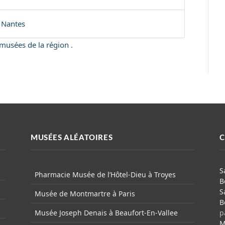
 Nantes
s musées de la région
.
MUSÉES ALÉATOIRES
C
S
Pharmacie Musée de l’Hôtel-Dieu à Troyes
B
S
Musée de Montmartre à Paris
B
Musée Joseph Denais à Beaufort-En-Vallee
p
M