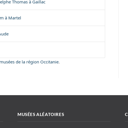
delphe Thomas à Gaillac
m à Martel
’Aude
s musées de la région Occitanie
.
MUSÉES ALÉATOIRES
C