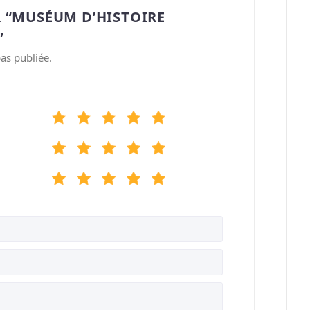
R “MUSÉUM D’HISTOIRE
”
as publiée.