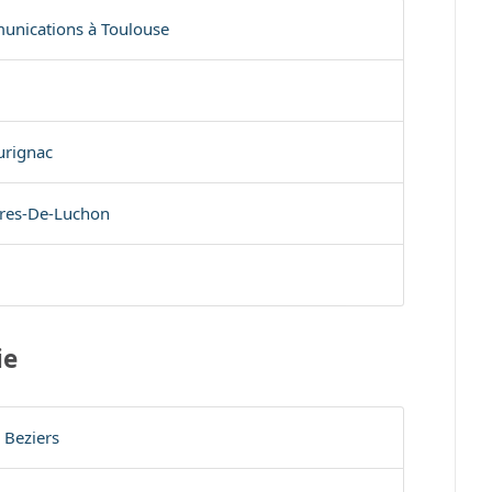
unications à Toulouse
urignac
res-De-Luchon
ie
 Beziers