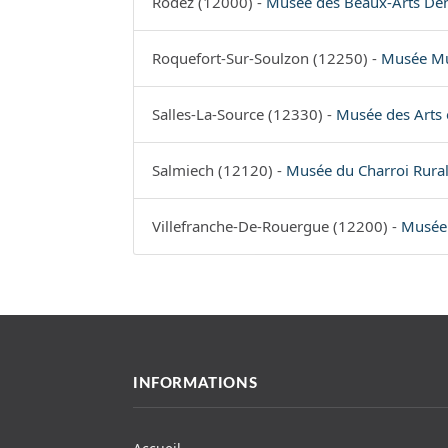
Rodez (12000) -
Musée des Beaux-Arts De
Roquefort-Sur-Soulzon (12250) -
Musée Mun
Salles-La-Source (12330) -
Musée des Arts e
Salmiech (12120) -
Musée du Charroi Rural 
Villefranche-De-Rouergue (12200) -
Musée 
INFORMATIONS