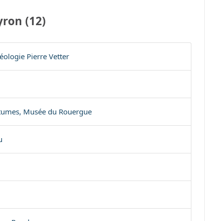
yron (12)
ologie Pierre Vetter
utumes, Musée du Rouergue
u