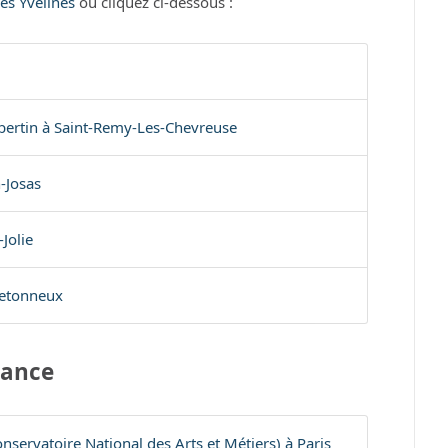
les Yvelines
ou cliquez ci-dessous :
ubertin à Saint-Remy-Les-Chevreuse
-Josas
Jolie
retonneux
rance
servatoire National des Arts et Métiers) à Paris