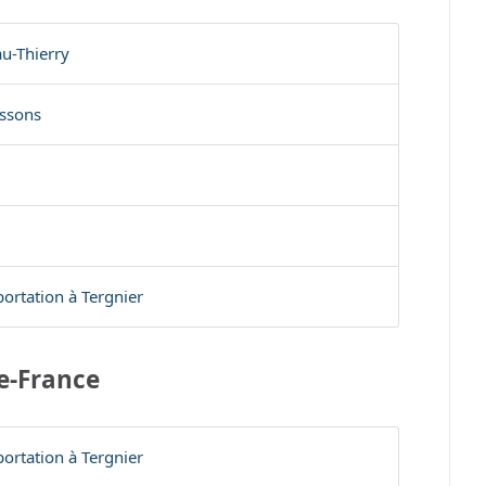
u-Thierry
issons
portation à Tergnier
e-France
portation à Tergnier