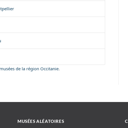
pellier
u
s musées de la région Occitanie
.
MUSÉES ALÉATOIRES
C