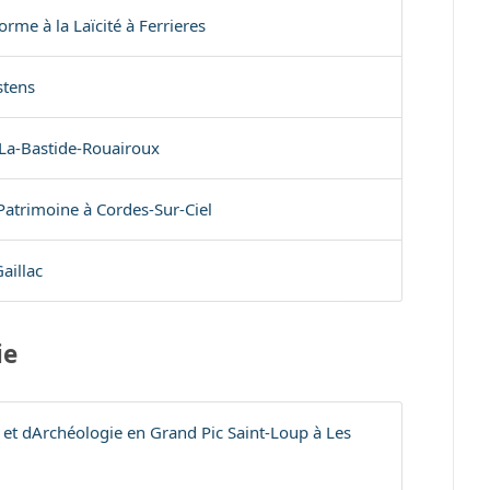
rme à la Laïcité à Ferrieres
stens
La-Bastide-Rouairoux
 Patrimoine à Cordes-Sur-Ciel
aillac
ie
et dArchéologie en Grand Pic Saint-Loup à Les