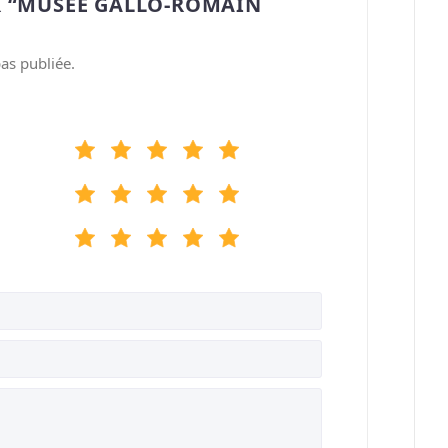
R “MUSÉE GALLO-ROMAIN
as publiée.