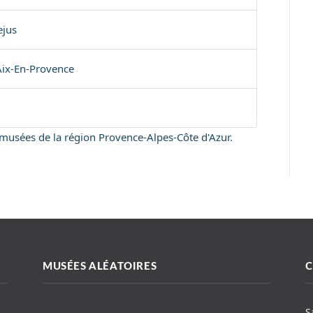
ejus
ix-En-Provence
s musées de la région Provence-Alpes-Côte d'Azur
.
MUSÉES ALÉATOIRES
C
S