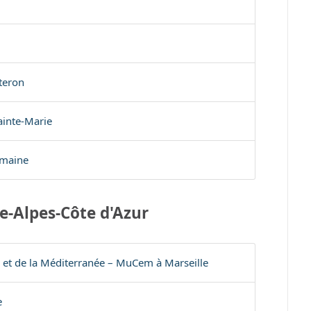
teron
ainte-Marie
omaine
e-Alpes-Côte d'Azur
e et de la Méditerranée – MuCem à Marseille
e