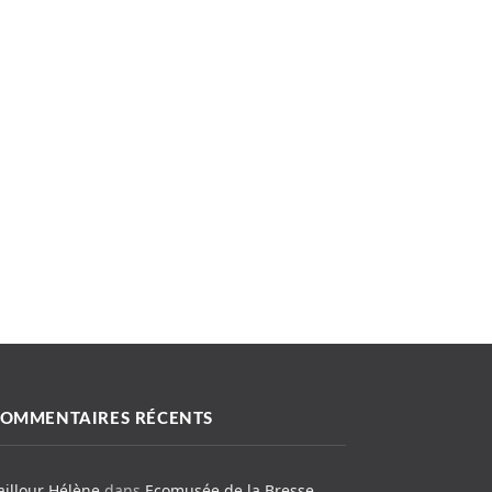
OMMENTAIRES RÉCENTS
aillour Hélène
dans
Ecomusée de la Bresse