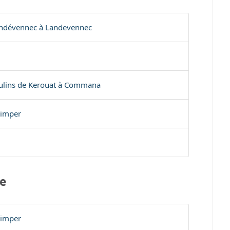
andévennec à Landevennec
ulins de Kerouat à Commana
uimper
e
uimper