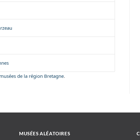
arzeau
nnes
s musées de la région Bretagne
.
MUSÉES ALÉATOIRES
C