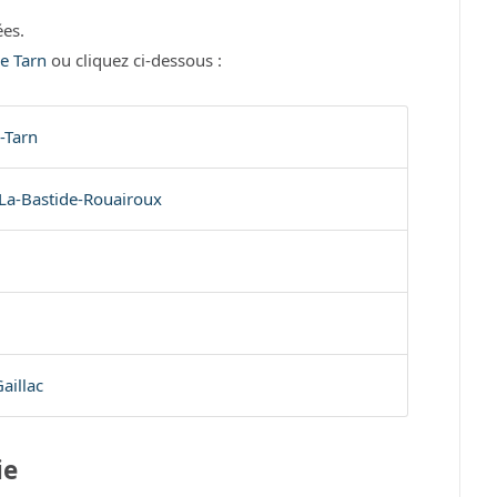
es.
le Tarn
ou cliquez ci-dessous :
-Tarn
La-Bastide-Rouairoux
aillac
ie