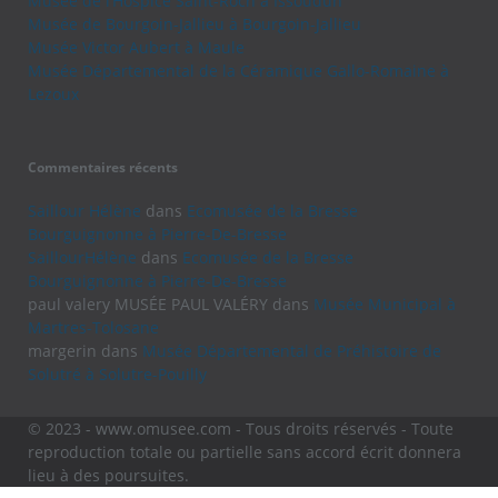
Musée de l’Hospice Saint-Roch à Issoudun
Musée de Bourgoin-Jallieu à Bourgoin-Jallieu
Musée Victor Aubert à Maule
Musée Départemental de la Céramique Gallo-Romaine à
Lezoux
Commentaires récents
Saillour Hélène
dans
Ecomusée de la Bresse
Bourguignonne à Pierre-De-Bresse
SaillourHélène
dans
Ecomusée de la Bresse
Bourguignonne à Pierre-De-Bresse
paul valery MUSÉE PAUL VALÉRY
dans
Musée Municipal à
Martres-Tolosane
margerin
dans
Musée Départemental de Préhistoire de
Solutré à Solutre-Pouilly
© 2023 - www.omusee.com - Tous droits réservés - Toute
reproduction totale ou partielle sans accord écrit donnera
lieu à des poursuites.