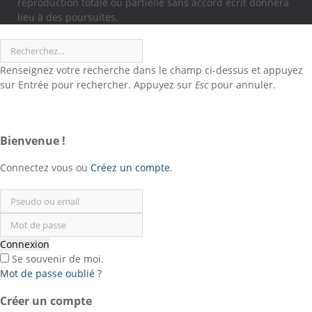
reproduction totale ou partielle sans accord écrit donnera
lieu à des poursuites.
Submit
Renseignez votre recherche dans le champ ci-dessus et appuyez
sur Entrée pour rechercher. Appuyez sur
Esc
pour annuler.
Sign
In
Bienvenue !
or
Register
Connectez vous ou
Créez un compte
.
Connexion
Se souvenir de moi.
Mot de passe oublié ?
Créer un compte